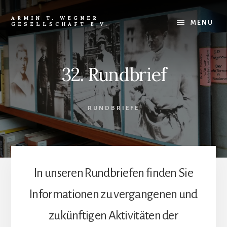
Skip
Skip
to
to
ARMIN T. WEGNER
MENU
GESELLSCHAFT E.V.
content
footer
32. Rundbrief
RUNDBRIEFE
In unseren Rundbriefen finden Sie
Informationen zu vergangenen und
zukünftigen Aktivitäten der