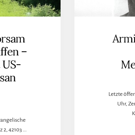
orsam
Armi
fen –
 US-
Me
usan
Letzte öffe
Uhr, Ze
K
Evangelische
z 2, 42103 …