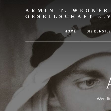
Skip
Skip
to
to
ARMIN T. WEGNER
main
footer
GESELLSCHAFT E.V
content
HOME
DIE KÜNSTLE
Wer die