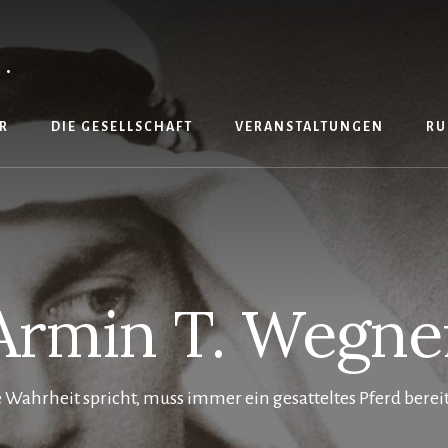
.
R
DIE GESELLSCHAFT
VERANSTALTUNGEN
RU
Armin T. Wegne
 Wahrheit spricht, muss immer ein gesatteltes Pferd berei