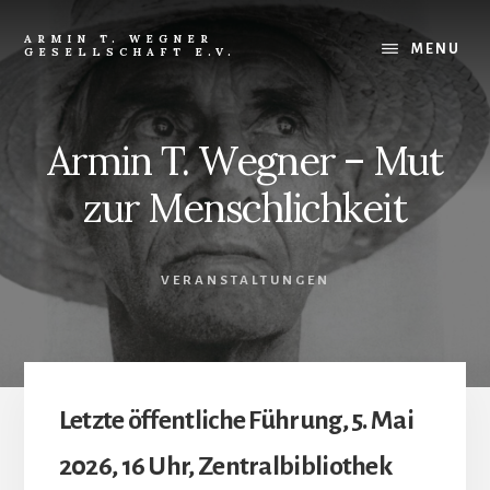
Skip
Skip
to
to
ARMIN T. WEGNER
MENU
GESELLSCHAFT E.V.
content
footer
Armin T. Wegner – Mut
zur Menschlichkeit
VERANSTALTUNGEN
Letzte öffentliche Führung, 5. Mai
2026, 16 Uhr, Zentralbibliothek