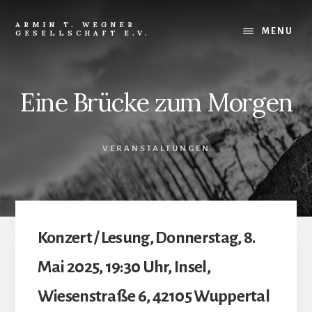
Skip
Skip
to
to
ARMIN T. WEGNER
MENU
GESELLSCHAFT E.V.
content
footer
Eine Brücke zum Morgen
VERANSTALTUNGEN
Konzert / Lesung, Donnerstag, 8.
Mai 2025, 19:30 Uhr, Insel,
Wiesenstraße 6, 42105 Wuppertal