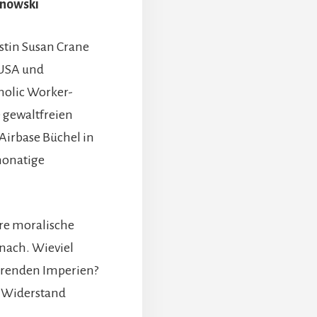
anowski
stin Susan Crane
 USA und
tholic Worker-
e gewaltfreien
Airbase Büchel in
-monatige
re moralische
 nach. Wieviel
hrenden Imperien?
m Widerstand