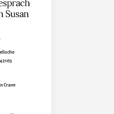
espräch
n Susan
N
elische
 42103
an Crane